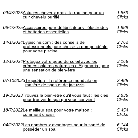
09/4/2025
Astuces cheveux gras : la routine pour un
1 859
cuir chevelu purifié
Clicks
06/4/2025
Accessoires pour défibrillateurs : électrodes
1 989
et batteries essentielles
Clicks
14/1/2024
Bypiscine.com : des conseils de
2 762
professionnels pour choisir la pompe idéale
Clicks
pour votre piscine
12/1/2024
Protégez votre peau du soleil avec les
3 166
crèmes solaires naturelles d'Algamaris, pour
Clicks
une sensation de bien-être
07/10/2023
TropicSpa : la référence mondiale en
2 485
matière de spas et de jacuzzis
Clicks
19/3/2023
Trouvez le bien-être qu'il vous faut : les clés
2 835
pour trouver le spa qui vous convient
Clicks
18/7/2022
Le meilleur spa pour votre maison :
5 454
comment choisir
Clicks
04/2/2022
Les nombreux avantages pour la santé de
6 144
posséder un spa
Clicks