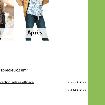
insprecieux.com"
tection solaire efficace
1 723 Clicks
1 414 Clicks