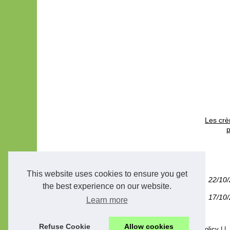
Les crè
p
This website uses cookies to ensure you get
22/10
the best experience on our website.
17/10
Learn more
Refuse Cookie
Allow cookies
© 2026
Lessoinsprecieux.com
|
Plan du site
|
Cookies Policy
|
|