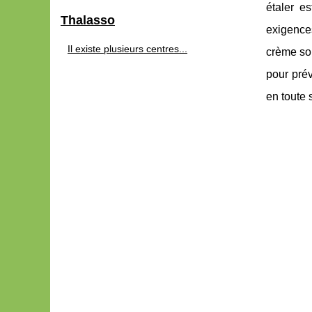
étaler e
Thalasso
exigences
Il existe plusieurs centres...
crème sol
pour prév
en toute 