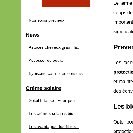
Le terme 
coups de 
Nos soins précieux
importan
significa
News
Préven
Astuces cheveux gras : la...
Accessoires pour...
Les tach
protectio
Bypiscine.com : des conseils...
et mainte
Crème solaire
des écran
Soleil Intense : Pourquoi...
Les bi
Les crèmes solaires bio :...
Opter pou
Les avantages des filtres...
protectio