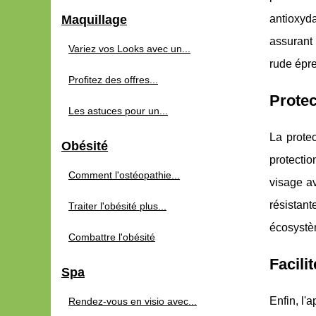
Maquillage
antioxyda
assurant 
Variez vos Looks avec un...
rude épre
Profitez des offres...
Protec
Les astuces pour un...
La protec
Obésité
protectio
Comment l'ostéopathie...
visage av
résistant
Traiter l'obésité plus...
écosystè
Combattre l'obésité
Facili
Spa
Enfin, l'
Rendez-vous en visio avec...