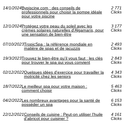
14/1/2024
Bypiscine.com : des conseils de
2 771
professionnels pour choisir la pompe idéale
Clicks
pour votre piscine
12/1/2024
Protégez votre peau du soleil avec les
3 177
crèmes solaires naturelles d'Algamaris, pour
Clicks
une sensation de bien-être
07/10/2023
TropicSpa : la référence mondiale en
2 493
matière de spas et de jacuzzis
Clicks
19/3/2023
Trouvez le bien-être qu'il vous faut : les clés
2 843
pour trouver le spa qui vous convient
Clicks
02/12/2022
Quelques idées d'exercice pour travailler la
4 343
motricité chez les seniors
Clicks
18/7/2022
Le meilleur spa pour votre maison :
5 463
comment choisir
Clicks
04/2/2022
Les nombreux avantages pour la santé de
6 153
posséder un spa
Clicks
22/12/2021
Conseils de cuisine : Peut-on utiliser l'huile
4 161
d'abricot pour cuisiner ?
Clicks