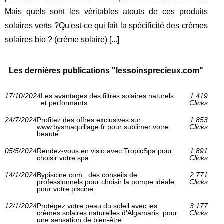
Mais quels sont les véritables atouts de ces produits
solaires verts ?Qu'est-ce qui fait la spécificité des crèmes
solaires bio ? (
crème solaire
) [
...
]
Les dernières publications "lessoinsprecieux.com"
17/10/2024
Les avantages des filtres solaires naturels
1 419
et performants
Clicks
24/7/2024
Profitez des offres exclusives sur
1 853
www.bysmaquillage.fr pour sublimer votre
Clicks
beauté
05/5/2024
Rendez-vous en visio avec TropicSpa pour
1 891
choisir votre spa
Clicks
14/1/2024
Bypiscine.com : des conseils de
2 771
professionnels pour choisir la pompe idéale
Clicks
pour votre piscine
12/1/2024
Protégez votre peau du soleil avec les
3 177
crèmes solaires naturelles d'Algamaris, pour
Clicks
une sensation de bien-être