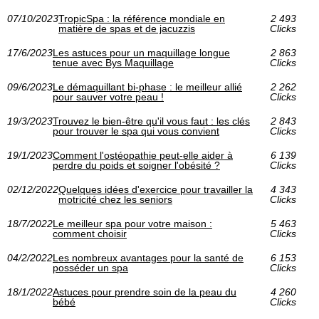
07/10/2023
TropicSpa : la référence mondiale en
2 493
matière de spas et de jacuzzis
Clicks
17/6/2023
Les astuces pour un maquillage longue
2 863
tenue avec Bys Maquillage
Clicks
09/6/2023
Le démaquillant bi-phase : le meilleur allié
2 262
pour sauver votre peau !
Clicks
19/3/2023
Trouvez le bien-être qu'il vous faut : les clés
2 843
pour trouver le spa qui vous convient
Clicks
19/1/2023
Comment l'ostéopathie peut-elle aider à
6 139
perdre du poids et soigner l'obésité ?
Clicks
02/12/2022
Quelques idées d'exercice pour travailler la
4 343
motricité chez les seniors
Clicks
18/7/2022
Le meilleur spa pour votre maison :
5 463
comment choisir
Clicks
04/2/2022
Les nombreux avantages pour la santé de
6 153
posséder un spa
Clicks
18/1/2022
Astuces pour prendre soin de la peau du
4 260
bébé
Clicks