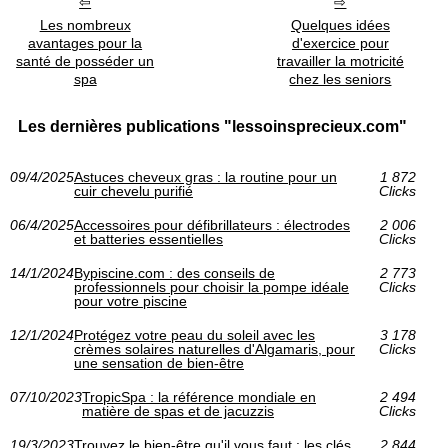
Les nombreux
Quelques idées
avantages pour la
d'exercice pour
santé de posséder un
travailler la motricité
spa
chez les seniors
Les dernières publications "lessoinsprecieux.com"
09/4/2025
Astuces cheveux gras : la routine pour un
1 872
cuir chevelu purifié
Clicks
06/4/2025
Accessoires pour défibrillateurs : électrodes
2 006
et batteries essentielles
Clicks
14/1/2024
Bypiscine.com : des conseils de
2 773
professionnels pour choisir la pompe idéale
Clicks
pour votre piscine
12/1/2024
Protégez votre peau du soleil avec les
3 178
crèmes solaires naturelles d'Algamaris, pour
Clicks
une sensation de bien-être
07/10/2023
TropicSpa : la référence mondiale en
2 494
matière de spas et de jacuzzis
Clicks
19/3/2023
Trouvez le bien-être qu'il vous faut : les clés
2 844