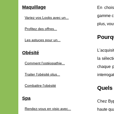
Maquillage
En choi
gamme co
Variez vos Looks avec un...
plus, vou
Profitez des offres...
Pourqu
Les astuces pour un...
L'acquisi
Obésité
la sélec
Comment l'ostéopathie...
chaque p
Traiter l'obésité plus...
interroga
Combattre l'obésité
Quels 
Spa
Chez Byp
Rendez-vous en visio avec...
haute qua