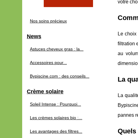
votre cho
Commen
Nos soins précieux
Le choix 
News
filtratio
Astuces cheveux gras : la...
au volum
Accessoires pour...
dimension
Bypiscine.com : des conseils...
La qua
Crème solaire
La quali
Soleil Intense : Pourquoi...
Bypiscin
pannes ré
Les crèmes solaires bio :...
Quels 
Les avantages des filtres...