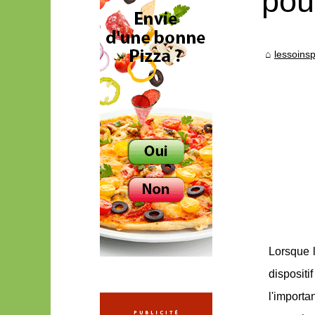
pou
lessoins
Lorsque l
dispositi
l'importa