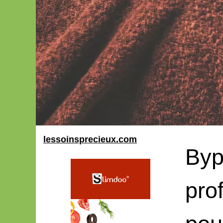
lessoinsprecieux.com
Byp
pro