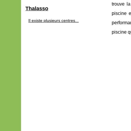
trouve l
Thalasso
piscine 
Il existe plusieurs centres...
performan
piscine q