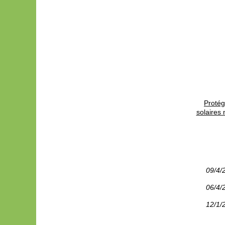
Protég
solaires 
09/4/
06/4/
12/1/